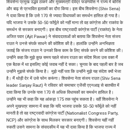
शिवसेना प्रमुख उद्धव ठाकरे और मुख्‍यमंत्री देवेंद्र फडणवीस ने राज्‍य में बारिश
और बाढ़ से प्रभावित इलाकों का दौरा किया। इस बीच शिवसेना (Shiv Sena)
ने दावा किया है कि उसे 170 से ज्‍यादा विधायकों का समर्थन हासिल हो गया है।
यदि भाजपा ने उसके 50-50 फॉर्मूले को नहीं माना तो वह कांग्रेस और राकांपा के
समर्थन से सरकार बनाएगी। इस बीच राष्‍ट्रवादी कांग्रेस पार्टी (राकांपा) के नेता
अजित पवार (Ajit Pawar) ने संवाददाताओं को बताया कि शिवसेना नेता संजय
राउत ने उनसे संपर्क साधने की कोशिश की है। हालांकि उन्‍होंने अनभिज्ञता
जताई कि संजय राउत ने उनको किस काम के लिए संपर्क करने की कोशिश की।
उन्‍होंने कहा कि मुझे कुछ समय पहले संजय राउत का संदेश मिला उस वक्‍त मैं
एक बैठक में था इसलिए कोई जवाब नहीं दे सका। चुनाव के बाद पहली बार है जब
उन्होंने मुझसे संपर्क किया है। मुझे नहीं पता कि उन्होंने मुझे यह संदेश क्‍यों भेजा
है। मैं थोड़ी देर में उसे फोन करूंगा। शिवसेना नेता संजय राउत (Shiv Sena
leader Sanjay Raut) ने रविवार को समाचार एजेंसी एएनआइ से बातचीत में
दावा किया कि उनके पास 170 से अधिक विधायकों का समर्थन हासिल है।
उन्‍होंने यह भी कहा कि यह आंकड़ा 175 तक पहुंच सकता है। वहीं शिवसेना ने
अपने मुखपत्र सामना में कहा कि यदि भाजपा उसके 50-50 फॉर्मूले को नहीं
मानती है तो वह राष्‍ट्रवादी कांग्रेस पार्टी (Nationalist Congress Party,
NCP) और कांग्रेस के साथ मिलकर सरकार बनाएगी। शिवसेना यहीं नहीं
रुकती उसने सामना के संपादकीय में यह भी दावा किया है कि भाजपा राज्‍य में