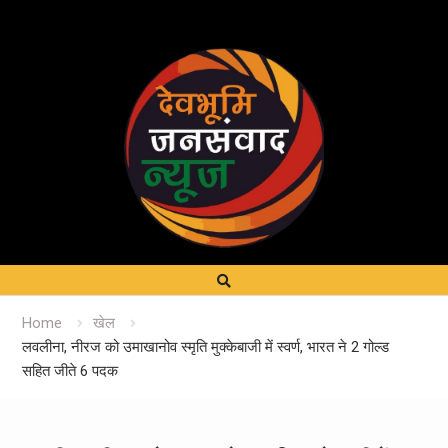
Home
खेल
लवलीना, नीरज को उमाखानोव स्मृति मुक्केबाजी में स्वर्ण, भारत ने 2 गोल्ड
सहित जीते 6 पदक