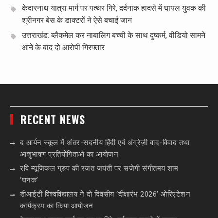
केदारनाथ यात्रा मार्ग पर पत्थर गिरे, दर्दनाक हादसे में घायल युवक की
श्रीनगर बेस के डाक्टरों ने ऐसे बचाई जान
उत्तराखंड: ब्लैकमेल कर नाबालिग बच्ची के साथ दुष्कर्म, वीडियो सामने
आने के बाद दो आरोपी गिरफ्तार
RECENT NEWS
द आर्यन स्कूल में अंतर-सदनीय हिंदी एवं अंग्रेज़ी वाद-विवाद तथा
आशुभाषण प्रतियोगिताओं का आयोजन
रवि म्यूजिकल ग्रुप की रजत जयंती पर सजेगी संगीतमय शाम
‘घनक’
डीआईटी विश्वविद्यालय ने दो दिवसीय ‘दीक्षारंभ 2026’ ओरिएंटेशन
कार्यक्रम का किया आयोजन