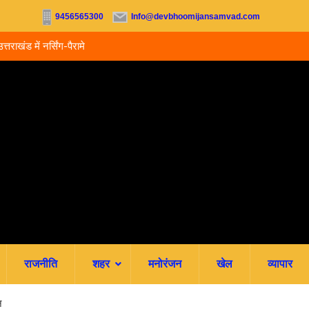
9456565300
Info@devbhoomijansamvad.com
ू, आज से ऑनलाइन फीस
रवि म्यूजिकल ग्रुप की रजत जयंती पर सजेगी संगीतमय शाम
राजनीति
शहर
मनोरंजन
खेल
व्यापार
न