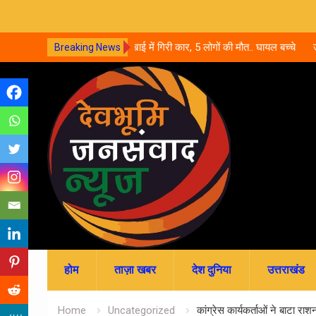
री कार, 5 लोगों की मौत.. घायल बच्चे
उत्तराखंड में नर्सिंग-पैरामेडिकल दाखिले शुर
Breaking News
जमा; जानें पूरी काउंसलिंग शेड्यूल
Skip
to
content
होम
ताज़ा खबर
देश दुनिया
उत्तराखंड
Home
Uncategorized
कांग्रेस कार्यकर्ताओं ने बाटा राश