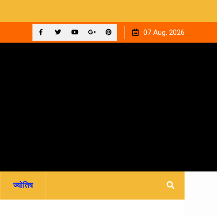
 ‘घनक’
देहरादून को मिला अपना वेलनेस घर, नवितल्या वेलनेस स्टूडियो का भव्य
07 Aug, 2026
उद्घाटन, उत्तराखंड में पहली बार श्री श्री वेलबीइंग का आगमन
Facebook
Twitter
YouTube
Plus
Pinterest
Google
ज्योतिष