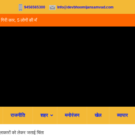
9456565300
Info@devbhoomijansamvad.com
ों की मौत.. घायल बच्चे
उत्तराखंड में नर्सिंग-पैरामेडिकल दाखिले शुरू, आज से ऑनल
जमा; जानें पूरी काउंसलिंग शेड्यूल
राजनीति
शहर
मनोरंजन
खेल
व्यापार
कलाकारों को लेकर जताई चिंता