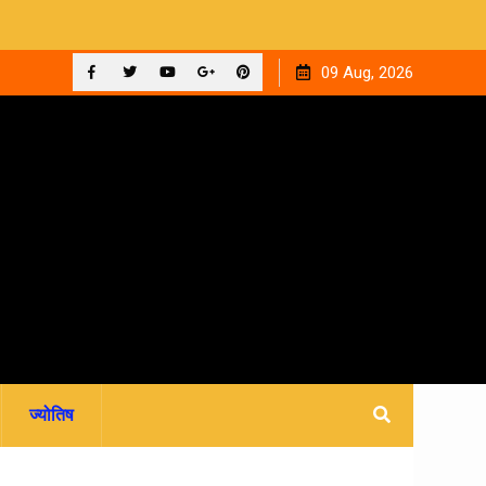
ाइन फीस
रवि म्यूजिकल ग्रुप की रजत जयंती पर सजेगी संगीतमय शाम ‘घनक’
09 Aug, 2026
Facebook
Twitter
YouTube
Plus
Pinterest
Google
ज्योतिष