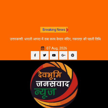
Breaking News
चलने
उत्तरकाशी: धराली आपदा में दबा कल्प केदार मंदिर, नवरात्र की पहली तिथि
द
से शुरू होगी प्राचीन धरोहर की खोज
07 Aug, 2026
Facebook
Twitter
YouTube
Plus
Pinterest
Skip
Google
to
content