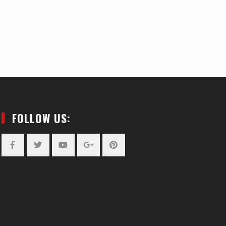
FOLLOW US:
Facebook
Twitter
YouTube
Plus
Pinterest
Google