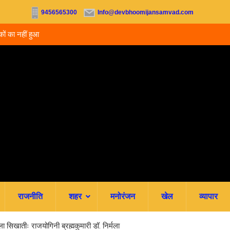
9456565300
Info@devbhoomijansamvad.com
कों का नहीं हुआ
12 सितंबर को देहरादून के न्यायालयों में लगेगी राष्ट्रीय लोक
आपसी सहमति से होगा मुकदमों का निस्तारण
राजनीति
शहर
मनोरंजन
खेल
व्यापार
िखातीः राजयोगिनी ब्रह्मकुमारी डॉ. निर्मला