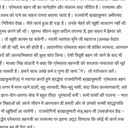
ी है। प्रेमलता बहन जी का मार्गदर्शन और संकल्प सदा जीवित है। परमात्मा और
लक्ष्य को पाने का सहज रास्ता बताया जाता है। राजयोगी ब्रह्माकुमार अमीरचंद
ा निश्चिंत देखा। जैसे कार्य हुआ ही पड़ा है। उनके चेहरे की खुशी साधारण नहीं थी
अनुभव करने की थी। गृहस्थ जीवन बहुत कठिन तपस्या है, इस सफ़र में ईश्वर को
हों। तो खुशी कायम रह सकेगी। स्वामी स्वतंत्र मुनि जी महाराज (अध्यक्ष-वेदांत
ों की ही नहीं, मन की होती है। आदरणीया प्रेमलता बहन जी शक्ति स्वरूपा, आध्यात्
सरों की आध्यात्मिकता की क्षुधा शांत किया। ऐसी विदूषी बहन जो जाने के बाद भी
ही हैं। माधवा सिंह कंडारी ने कहा कि प्रेमलता बहनजी को सरलता-सफलता की मूर्त
जा सकती है। हमारे साथ अच्छे कर्म व पुण्य ही जायंेगे। तो परोपकार करें।
रह्माकुमारीज़) ने स्वागत करते हुये श्रद्धेया राजयोगिनी ब्रह्माकुमारी प्रेमलता बहन
गन में मगन रहने वाली, मृदु-स्वभावी, मित-मृदु भाषी, सदा विश्व कल्याणकारी, सर्व
ञान-योग-धारणा-सेवा में बहुत तीव्र पुरुषार्थी बनीं। सभी वत्सों की पालना – प्यार
और शिक्षाओं को अपने जीवन में अपनाकर ही हमारी ओर से उनको सच्ची श्रद्धांजलि
 में भी खुशियाँ आ जायेंगी। राजयोगिनी ब्रह्माकुमारी मंजू बहन जी (सबज़ोनल हैड –
श्रद्धेय प्रेमलता बहनजी का परमात्मा पर इतना अटूट विश्वास कि कोई भी कार्य रुक
वास हम भी पैदा करें।