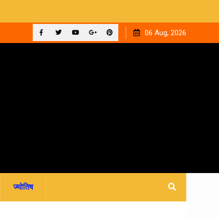
 अदालत,
देहरादून: मां ने 15 वर्षीय बेटी का किया सौदा, अपहरण की झूठी कहानी
06 Aug, 2026
रची.. 4 आरोपी गिरफ्तार
Facebook
Twitter
YouTube
Plus
Pinterest
Google
ज्योतिष