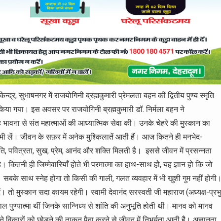
ेन्द्र, सुभाषनगर में राजयोगिनी ब्रह्मकुमारी प्रेमलता बहन की द्वितीय पुण्य स्मृति
किया गया। इस अवसर पर राजयोगिनी ब्रह्मकुमारी डॉ. निर्मला बहन ने
ह भावना से संत महात्माओं की आध्यात्मिक सेवा की। उनके चेहरे की मुस्कान का
ी लें। जीवन के सफ़र में अनेक मुश्किलातें आती हैं। आज कितने ही मनभेद-
ांति, पवित्रता, सुख, प्रेम, आनंद और शक्ति मिलती है। इससे जीवन में प्रसन्नता
तनी ही जिम्मेवारियाँ होते भी परमात्मा का हाथ-साथ होे, यह ज्ञान हो कि जो
ै। सबके साथ स्नेह होगा तो किसी की गाली, गलत व्यवहार में भी खुशी गुम नहीं होगी
ें। तो मुस्कान सदा कायम रहेगी। स्वामी देवानंद सरस्वती जी महाराज (अध्यक्ष-प्रभु
शाल पुण्यात्मा थीं जिनके सान्निध्य से शांति की अनुभूति होती थी। मानव को मानव
अपने विकारों को छोड़ने की ताकत पैदा करने से जीवन में निभर्यता आती हैै। अज्ञानता