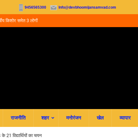
9456565300
Info@devbhoomijansamvad.com
 3 लोगों ने की
उत्तराखंड: 5 साल बाद भी हाईस्कूल प्रधानाध्यापकों का नहीं ह
स्थायीकरण, 3500 शिक्षकों की पदोन्नति अटकी
राजनीति
शहर
मनोरंजन
खेल
व्यापार
 के 21 विद्यार्थियों का चयन