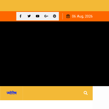
ुआ
12 सितंबर को देहरादून के न्यायालयों में लगेगी राष्ट्रीय लोक अदालत,
06 Aug, 2026
आपसी सहमति से होगा मुकदमों का निस्तारण
Facebook
Twitter
YouTube
Plus
Pinterest
Google
ज्योतिष