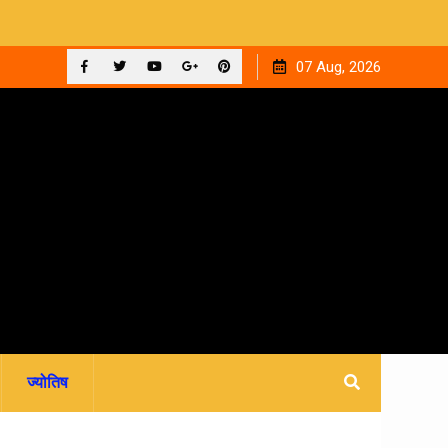
 ‘घनक’
देहरादून को मिला अपना वेलनेस घर, नवितल्या वेलनेस स्टूडियो का भव्य
07 Aug, 2026
उद्घाटन, उत्तराखंड में पहली बार श्री श्री वेलबीइंग का आगमन
Facebook
Twitter
YouTube
Plus
Pinterest
Google
ज्योतिष