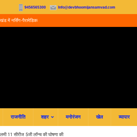
9456565300
Info@devbhoomijansamvad.com
ू, आज से ऑनलाइन फीस
रवि म्यूजिकल ग्रुप की रजत जयंती पर सजेगी संगीतमय शाम
राजनीति
शहर
मनोरंजन
खेल
व्यापार
 रियलमी 11 सीरीज 5जी लॉन्च की घोषणा की