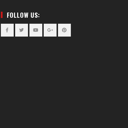
FOLLOW US:
Facebook
Twitter
YouTube
Plus
Pinterest
Google