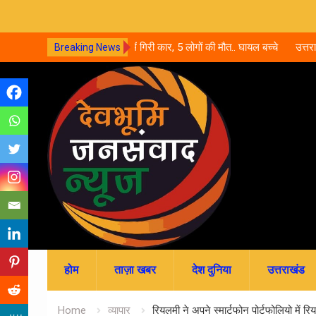
री कार, 5 लोगों की मौत.. घायल बच्चे
उत्तराखंड में नर्सिंग-पैरामेडिकल दाखिले शुर
Breaking News
जमा; जानें पूरी काउंसलिंग शेड्यूल
Skip
to
content
होम
ताज़ा खबर
देश दुनिया
उत्तराखंड
Home
व्यापार
रियलमी ने अपने स्मार्टफोन पोर्टफोलियो में