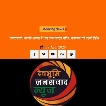
Breaking News
चलने
उत्तरकाशी: धराली आपदा में दबा कल्प केदार मंदिर, नवरात्र की पहली तिथि
द
से शुरू होगी प्राचीन धरोहर की खोज
07 Aug, 2026
Facebook
Twitter
YouTube
Plus
Pinterest
Skip
Google
to
content