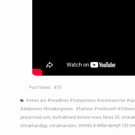
Post Views:
875
#news are #headlines #todaysnews #newsreporter #u
#dailynews #breakingnews . #fashion #feelitreelit #followe
jansamvad.com
,
duttrakhand lestate news
,
News 24
,
uttara
Uttrakhandbjp
,
uttrakhandcm
,
उत्तराखंड से संबंधित महत्वपूर्ण 100 प्