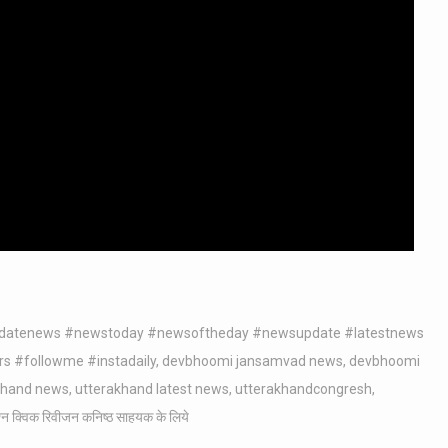
pdatenews #newstoday #newsoftheday #newsupdate #latestnews
rs #followme #instadaily
,
devbhoomi jansamvad news
,
devbhoomi
khand news
,
utterakhand latest news
,
utterakhandcongresh
,
रश्न क्विक रिवीजन कनिष्ठ साहयक के लिये