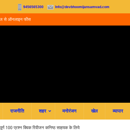
9456565300
Info@devbhoomijansamvad.com
पर सजेगी संगीतमय शाम ‘घनक’
देहरादून को मिला अपना वेलनेस घर, नवितल्या वेलने
उद्घाटन, उत्तराखंड में पहली बार श्री श्री वेलबी
राजनीति
शहर
मनोरंजन
खेल
व्यापार
्वपूर्ण 100 प्रश्न क्विक रिवीजन कनिष्ठ साहयक के लिये