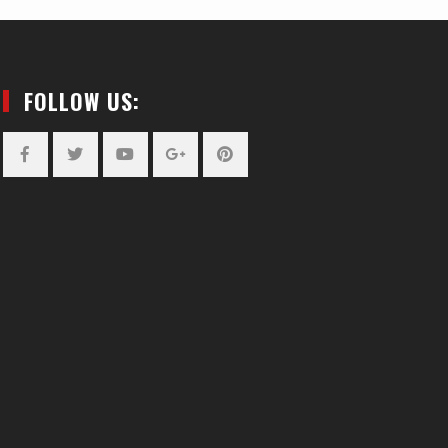
FOLLOW US:
Facebook
Twitter
YouTube
Plus
Pinterest
Google