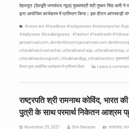
देहरादून: (देवभूमि जनसंवाद न्यूज़) मुख्यमंत्री श्री पुष्कर सिंह धाम
द्वारा आयोजित कार्यक्रम में प्रतिभाग किया। इस दौरान आंगनवाड़ी संगठ
#news are #headlines #todaysnews #newsreporter #u
#dailynews #breakingnews . #fashion #feelitreelit #followe
jansamvad.com
,
devdevbhoomi jansamvad.com devbhoomi
uttarakhand samachar
,
utterakhand aap
,
utterakhand bsp
,
u
utterakhandcongresh
,
Uttrakhandbjp
,
uttrakhandcm
,
मुख्यमंत्
विभाग द्वारा आयोजित कार्यक्रम में प्रतिभाग किया
Leave a commen
राष्ट्रपति श्री रामनाथ कोविंद, भारत 
पुत्री के साथ परमार्थ निकेतन आश्रम पहु
November 29, 2021
Shiv Narayan
उत्तराखंड
,
ताज