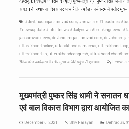
देहरादून: (देवभूमि जनसंवाद न्यूज़) मुख्यमंत्री श्री पुष्कर सिंह धामी 
संगठन के स्थापना दिवस पर भव्य रैतिक परेड कार्यक्रम में बतौर मुख्य
#devbhoomijansamvad.com
,
#news are #headlines #t
#newsupdate #latestnews #dailynews #breakingnews . #fash
jansamvad news
,
devbhoomi jansamvad.com
,
devbhoomija
uttarakhand police
,
uttarakhand samachar
,
utterakhand aap
utterakhand sp
,
utterakhandcongresh
,
uttrakhand chardha
रैतिक परेड कार्यक्रम में बतौर मुख्य अथिति पहुंचे सी एम धामी
Leave a
मुख्यमंत्री पुष्कर सिंह धामी ने सनातन 
एवं बाल विकास विभाग द्वारा आयोजित कार
December 6, 2021
Shiv Narayan
Dehradun
,
उत