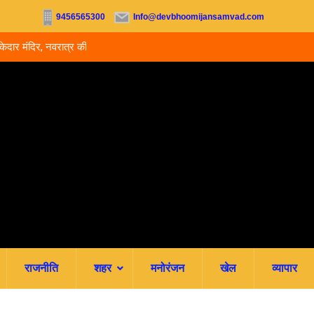
9456565300
Info@devbhoomijansamvad.com
िर, नवरात्र की पहली
देहरादून: 24 घंटे के भीतर 16 वर्षीय किशोर समेत 3 लोगों ने 
आत्महत्या, पुलिस जांच में जुटी
राजनीति
शहर
मनोरंजन
खेल
व्यापार