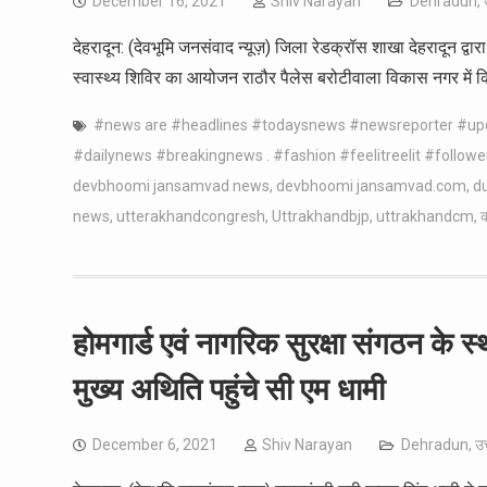
December 16, 2021
Shiv Narayan
Dehradun
,
देहरादून: (देवभूमि जनसंवाद न्यूज़) जिला रेडक्रॉस शाखा देहरादून द्व
स्वास्थ्य शिविर का आयोजन राठौर पैलेस बरोटीवाला विकास नगर में
#news are #headlines #todaysnews #newsreporter #u
#dailynews #breakingnews . #fashion #feelitreelit #followe
devbhoomi jansamvad news
,
devbhoomi jansamvad.com
,
d
news
,
utterakhandcongresh
,
Uttrakhandbjp
,
uttrakhandcm
,
क
होमगार्ड एवं नागरिक सुरक्षा संगठन के स
मुख्य अथिति पहुंचे सी एम धामी
December 6, 2021
Shiv Narayan
Dehradun
,
उत