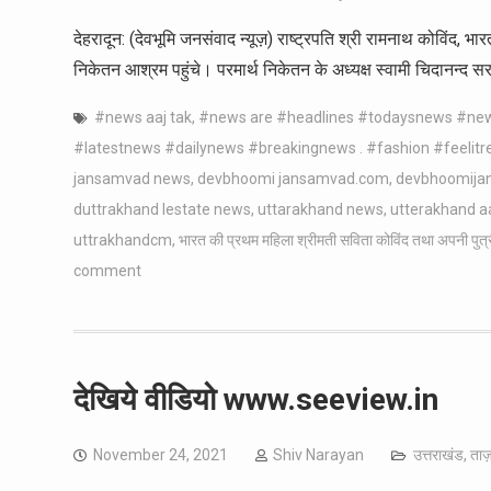
देहरादून: (देवभूमि जनसंवाद न्यूज़) राष्ट्रपति श्री रामनाथ कोविंद, 
निकेतन आश्रम पहुंचे। परमार्थ निकेतन के अध्यक्ष स्वामी चिदानन्द सर
#news aaj tak
,
#news are #headlines #todaysnews #ne
#latestnews #dailynews #breakingnews . #fashion #feelitre
jansamvad news
,
devbhoomi jansamvad.com
,
devbhoomija
duttrakhand lestate news
,
uttarakhand news
,
utterakhand a
uttrakhandcm
,
भारत की प्रथम महिला श्रीमती सविता कोविंद तथा अपनी पुत्र
comment
देखिये वीडियो www.seeview.in
November 24, 2021
Shiv Narayan
उत्तराखंड
,
ताज