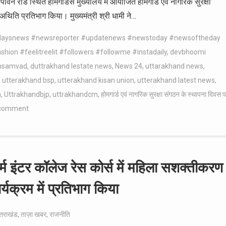
ने तपोवन रोड स्थित होमगार्डस मुख्यालय में आयोजित होमगार्ड एवं नागरिक सुरक्षा
 अथिति प्रतिभाग किया। मुख्यमंत्री श्री धामी ने…
odaysnews #newsreporter #updatenews #newstoday #newsoftheday
ion #feelitreelit #followers #followme #instadaily
,
devbhoomi
nsamvad
,
duttrakhand lestate news
,
News 24
,
uttarakhand news
,
,
utterakhand bsp
,
utterakhand kisan union
,
utterakhand latest news
,
m
,
Uttrakhandbjp
,
uttrakhandcm
,
होमगार्ड एवं नागरिक सुरक्षा संगठन के स्थापना दिवस 
 comment
धर्म इंटर कॉलेज रेस कोर्स में महिला सशक्तीकरण
्यक्रम में प्रतिभाग किया
्तराखंड
,
ताज़ा खबर
,
राजनीति