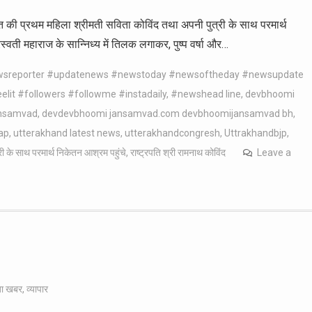
भारत की प्रथम महिला श्रीमती सविता कोविंद तथा अपनी पुत्री के साथ परमार्थ
स्वती महाराज के सान्निध्य में तिलक लगाकर, पुष्प वर्षा और…
wsreporter #updatenews #newstoday #newsoftheday #newsupdate
elit #followers #followme #instadaily
,
#newshead line
,
devbhoomi
nsamvad
,
devdevbhoomi jansamvad.com devbhoomijansamvad bh
,
ap
,
utterakhand latest news
,
utterakhandcongresh
,
Uttrakhandbjp
,
ी के साथ परमार्थ निकेतन आश्रम पहुंचे
,
राष्ट्रपति श्री रामनाथ कोविंद
Leave a
़ा खबर
,
व्यापार