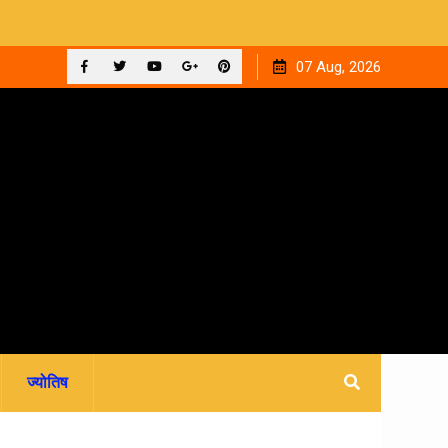
की
उत्तराखंड: 5 साल बाद भी हाईस्कूल प्रधानाध्यापकों का नहीं हुआ
07 Aug, 2026
स्थायीकरण, 3500 शिक्षकों की पदोन्नति अटकी
Facebook
Twitter
YouTube
Plus
Pinterest
Google
ज्योतिष