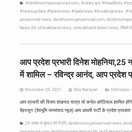
#devbhoomijansamvad.com
,
#news are #headlines #t
#newsupdate #latestnews #dailynews #breakingnews . #fash
jansamvad news
,
devbhoomi jansamvad.com
,
devbhoomija
News 24
,
uttarakhand news
,
utterakhand latest news
,
देखिये
आप प्रदेश प्रभारी दिनेश मोहनिया,25 नवं
में शामिल – रविन्द्र आनंद, आप प्रदेश प
November 24, 2021
Shiv Narayan
Dehradun
,
आप प्रभारी की विजय शंखनाद यात्रा तो कर्नल कोठियाल शामिल होंगे गढव
देहरादून: (देवभूमि जनसंवाद न्यूज़) आम आदमी पार्टी के प्रदेश प्रवक्ता 
25 नवंबर से कुंमाउ दौरे में होंगे
,
devbhoomi jansamvad news
,
dev
jansamvad.com devbhoomijansamvad bh
,
duttrakhand lest