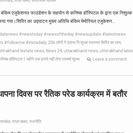
उत्तराखंड
,
ताज़ा खबर
,
सामाजिक/धार्मिक
ारा बंकिम एजुकेशनल फाउंडेशन के सहयोग से कनिष्क हॉस्पिटल के द्वारा एक निशुल्क
 किया गया।शिविर का उद्घाटन मुख्य अतिथि बंकिम मेमोरियल एजुकेशन…
pdatenews #newstoday #newsoftheday #newsupdate #latestnews
rs #followme #instadaily
,
206 लोगों ने उठाया नि:शुल्क स्वास्थ्य शिविर का लाभ
,
uttrakhand lestate news
,
News 24
,
uttarakhand news
,
utterakhand lates
निष्क हॉस्पिटल 1 महीने तक इनसे नहीं लेगा परामर्श शुल्क
Leave a comment
्थापना दिवस पर रैतिक परेड कार्यक्रम में बतौर
्तराखंड
,
ताज़ा खबर
,
राजनीति