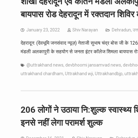
शाखा देहरादून एवं कीर्तन मंडली अलका
बायपास रोड देहरादून में रक्तदान शिव
January 23, 2022
Shiv Narayan
Dehradun
,
उत्
देहरादून: (देवभूमि जनसंवाद न्यूज़) नेताजी सुभाष चंद्र बोस जी के 126 
मंडली अलकापुरी के सहयोग से जनता इंटर कॉलेज शिमला बायपास रोड 
@uttrakhand news
,
devbhoomi jansamvad news
,
devbho
uttrakhand chardham
,
Uttrakhand wji
,
Uttrakhandbjp
,
uttra
206 लोगों ने उठाया नि:शुल्क स्वास्थ्
इनसे नहीं लेगा परामर्श शुल्क