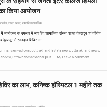
पुरी के सहयोग से जनता इंटर कॉलेज शिमला
िर का किया आयोजन
तराखंड
,
ताज़ा खबर
,
सामाजिक/धार्मिक
में जन्मोत्सव के उपलक्ष में जय हिंद सामाजिक संस्था शाखा देहरादून एवं कीर्तन
देहरादून में रक्तदान शिविर का…
omi jansamvad.com
,
duttrakhand lestate news
,
uttarakhand news
,
khandcm
,
uttrakhandsamachar plus
Leave a comment
य शिविर का लाभ, कनिष्क हॉस्पिटल 1 महीने तक