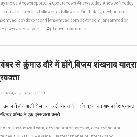
odaysnews #newsreporter #updatenews #newstoday #newsoftheday
ion #feelitreelit #followers #followme #instadaily
,
devbhoomi
nsamvad
,
devdevbhoomi jansamvad.com devbhoomijansamvad bh
,
 वीडियो www.seeview.in
Leave a comment
बर से कुंमाउ दौरे में होंगे,विजय शंखनाद यात्रा
्रवक्ता
उत्तराखंड
,
ताज़ा खबर
,
राजनीति
ाल में होने वाली रोजगार गारंटी यात्रा में – रविन्द्र आनंद,आप प्रदेश प्रवक्ता
रविन्द्र आंनद ने एक प्रेसवार्ता करते…
bhoomi jansamvad.com
,
devbhoomijansamvad
,
devdevbhoomi
ate news
,
IFS UTTERAKHAND
,
lastest khabar of utterakhand
,