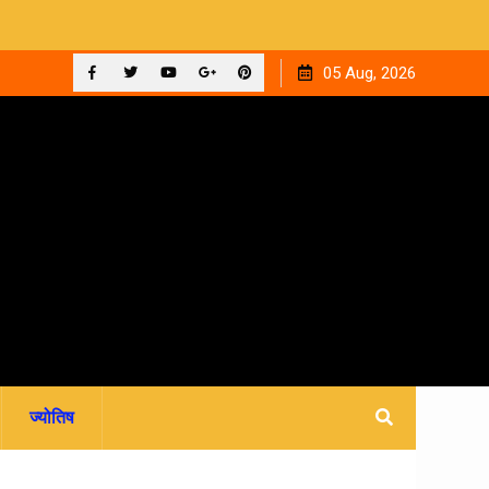
ी कहानी
देहरादून: मां ने 15 वर्षीय बेटी का किया सौदा, अपहरण की झूठी कहानी
05 Aug, 2026
रची.. 4 आरोपी गिरफ्तार
Facebook
Twitter
YouTube
Plus
Pinterest
Google
ज्योतिष