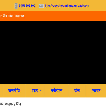
9456565300
Info@devbhoomijansamvad.com
राष्ट्रीय लोक अदालत,
देहरादून: मां ने 15 वर्षीय बेटी का किया सौदा, अपहरण की झूठ
रची.. 4 आरोपी गिरफ्तार
राजनीति
शहर
मनोरंजन
खेल
व्यापार
ार: अनुग्रह सिंह