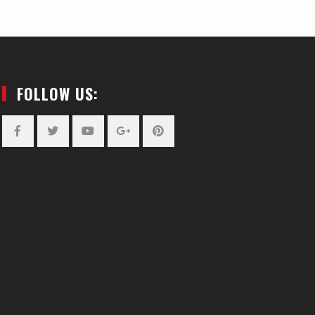
FOLLOW US:
Facebook
Twitter
YouTube
Plus
Pinterest
Google