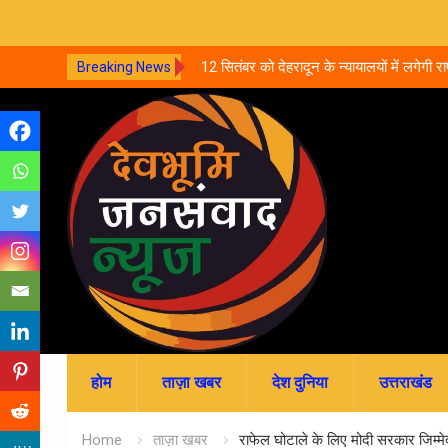
प्रधानाध्यापकों का नहीं हुआ
12 सितंबर को देहरादून के न्यायालयों में लगेगी 
Breaking News
ोन्नति अटकी
आपसी सहमति से होगा मुकदमों का निस्तारण
Skip
to
content
होम
ताज़ा खबर
देश दुनिया
उत्तराखंड
Home
ताज़ा खबर
राफेल घोटाले के लिए मोदी सरकार जिम्मेद