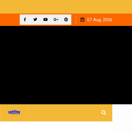
ुआ
12 सितंबर को देहरादून के न्यायालयों में लगेगी राष्ट्रीय लोक अदालत,
07 Aug, 2026
आपसी सहमति से होगा मुकदमों का निस्तारण
Facebook
Twitter
YouTube
Plus
Pinterest
Google
ज्योतिष