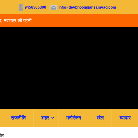
9456565300
Info@devbhoomijansamvad.com
 3 लोगों ने की
उत्तराखंड: 5 साल बाद भी हाईस्कूल प्रधानाध्यापकों का नहीं ह
स्थायीकरण, 3500 शिक्षकों की पदोन्नति अटकी
राजनीति
शहर
मनोरंजन
खेल
व्यापार
शोर