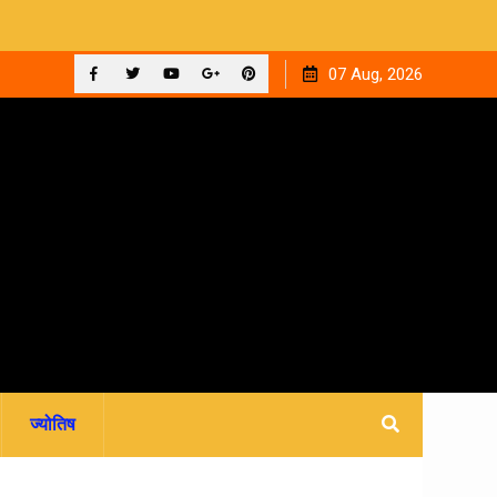
 ‘घनक’
देहरादून को मिला अपना वेलनेस घर, नवितल्या वेलनेस स्टूडियो का भव्य
07 Aug, 2026
उद्घाटन, उत्तराखंड में पहली बार श्री श्री वेलबीइंग का आगमन
Facebook
Twitter
YouTube
Plus
Pinterest
Google
ज्योतिष