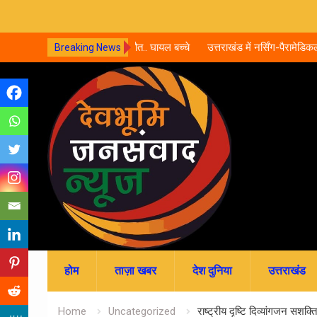
री कार, 5 लोगों की मौत.. घायल बच्चे
उत्तराखंड में नर्सिंग-पैरामेडिकल दाखिले शुर
Breaking News
जमा; जानें पूरी काउंसलिंग शेड्यूल
Skip
to
content
होम
ताज़ा खबर
देश दुनिया
उत्तराखंड
Home
Uncategorized
राष्ट्रीय दृष्टि दिव्यांगजन सशक