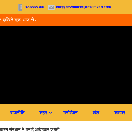
9456565300
Info@devbhoomijansamvad.com
ू, आज से ऑनलाइन फीस
रवि म्यूजिकल ग्रुप की रजत जयंती पर सजेगी संगीतमय शाम
राजनीति
शहर
मनोरंजन
खेल
व्यापार
्तिकरण संस्थान ने मनाई अम्बेडकर जयंती