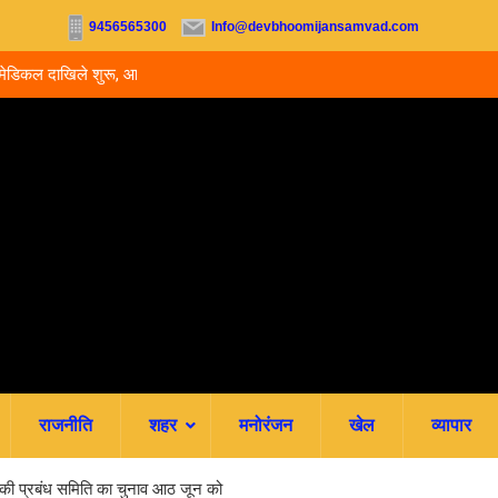
9456565300
Info@devbhoomijansamvad.com
ू, आज से ऑनलाइन फीस
रवि म्यूजिकल ग्रुप की रजत जयंती पर सजेगी संगीतमय शाम
राजनीति
शहर
मनोरंजन
खेल
व्यापार
स की प्रबंध समिति का चुनाव आठ जून को