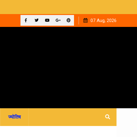
 ‘घनक’
देहरादून को मिला अपना वेलनेस घर, नवितल्या वेलनेस स्टूडियो का भव्य
07 Aug, 2026
उद्घाटन, उत्तराखंड में पहली बार श्री श्री वेलबीइंग का आगमन
Facebook
Twitter
YouTube
Plus
Pinterest
Google
ज्योतिष