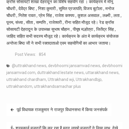
क्रॉस सोसायटी शाखा देहरादून का विशेष सहयोग रहा । कार्यक्रम में मोनू
चौधरी , देवेंद्र बिष्ट , निशा कुमारी , सुमित प्रजापति, विजय बुटोला , मनोज
चौधरी , नितेश रावत , प्रेम सिंह , राजेश कश्यप , कुशल असवाल , लक्ष्मी , लता ,
पूनम, संध्या , सीता , सम्पत्ति , राजेश्वरी , रीना सहित मौजूद रहे। रेड क्रॉस
सोसायटी देहरादून के उपाध्यक्ष सुभाष चौहान , पीयूष मल्होत्रा , जितेंद्र सिंह ,
जाहिद सहित सभी सदस्य मौजूद रहे। कार्यक्रम के अंत मे कार्यक्रम संयोजक
अन्तेजा बिष्ठ जी ने सभी रक्तदाताओ एवम सहयोगियों का आभार जताया।
Post Views:
854
@uttrakhand news
,
devbhoomi jansamvad news
,
devbhoomi
jansamvad.com
,
duttrakhand lestate news
,
uttarakhand news
,
uttrakhand chardham
,
Uttrakhand wji
,
Uttrakhandbjp
,
uttrakhandcm
,
uttrakhandsamachar plus
Post
पूर्व विधायक राजकुमार ने राजपुर विधानसभा में किया जनसंपर्क
navigation
ई- श्रमकार्ड मजदूरों कि कर रहा है मदद लाखो मजदूरों ने लिया लाभ. देखे