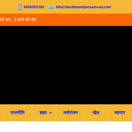
9456565300
Info@devbhoomijansamvad.com
ों की मौत.. घायल बच्चे
उत्तराखंड में नर्सिंग-पैरामेडिकल दाखिले शुरू, आज से ऑनल
जमा; जानें पूरी काउंसलिंग शेड्यूल
राजनीति
शहर
मनोरंजन
खेल
व्यापार