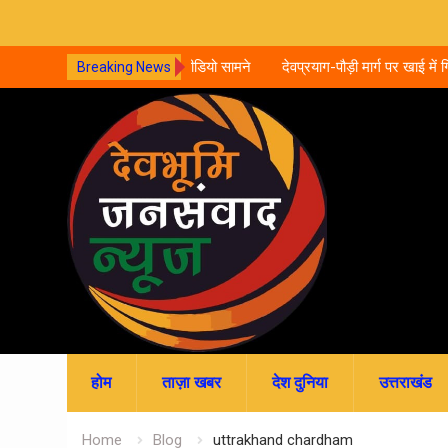
्ची के साथ दुष्कर्म, वीडियो सामने
देवप्रयाग-पौड़ी मार्ग पर खाई में गिरी कार, 5 लोग
Breaking News
का इलाज जारी
Skip
to
content
होम
ताज़ा खबर
देश दुनिया
उत्तराखंड
Home
Blog
uttrakhand chardham