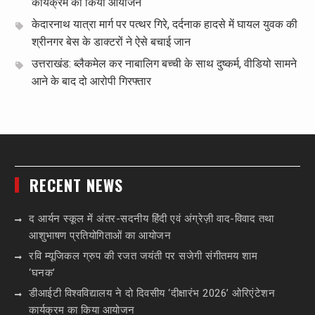
कार्यक्रम का किया आयोजन
केदारनाथ यात्रा मार्ग पर पत्थर गिरे, दर्दनाक हादसे में घायल युवक की
श्रीनगर बेस के डाक्टरों ने ऐसे बचाई जान
उत्तराखंड: ब्लैकमेल कर नाबालिग बच्ची के साथ दुष्कर्म, वीडियो सामने
आने के बाद दो आरोपी गिरफ्तार
RECENT NEWS
द आर्यन स्कूल में अंतर-सदनीय हिंदी एवं अंग्रेज़ी वाद-विवाद तथा
आशुभाषण प्रतियोगिताओं का आयोजन
रवि म्यूजिकल ग्रुप की रजत जयंती पर सजेगी संगीतमय शाम
‘घनक’
डीआईटी विश्वविद्यालय ने दो दिवसीय ‘दीक्षारंभ 2026’ ओरिएंटेशन
कार्यक्रम का किया आयोजन