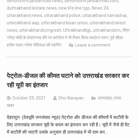
devbhoomi jansamvad news
,
devbhoomi jansamvad.com
,
duttrakhand lestate news
,
new life line ngo
,
News 24
,
uttarakhand news
,
uttarakhand police
,
uttarakhand samachar
,
utterakhand aap
,
utterakhand kisan union
,
utterakhand latest
news
,
utterakhandcongresh
,
Uttrakhandbjp
,
uttrakhandcm
,
पीएम
नरेंद्र मोदी के केदारनाथ दौरे पर कांग्रेस ने भी तैयार किया काउंटर प्लान
,
पूर्व सीएम
हरीश रावत-गणेश गोदियाल की प्लानिंग
Leave a comment
पेट्रोल-डीजल की कीमत घटाने को उत्तराखंड सरकार कर
रही यूपी का इंतजार
October 29, 2021
Shiv Narayan
उत्तराखंड
,
ताज़ा
खबर
देहरादून: (देवभूमि जनसंवाद न्यूज़) पेट्रोल और डीजल की कीमतों में कटौती के
लिए उत्तराखंड सरकार यूपी के कदम का इंतजार कर रही है। यूपी में जैसे ही वैट
में कटौती की जाएगी उसके अनुसार ही उत्तराखंड में भी दाम कर…