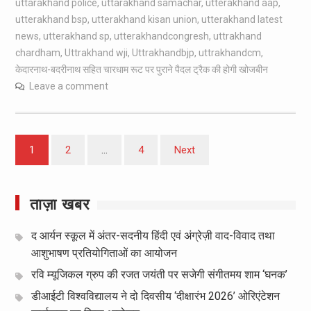
uttarakhand police
,
uttarakhand samachar
,
utterakhand aap
,
utterakhand bsp
,
utterakhand kisan union
,
utterakhand latest
news
,
utterakhand sp
,
utterakhandcongresh
,
uttrakhand
chardham
,
Uttrakhand wji
,
Uttrakhandbjp
,
uttrakhandcm
,
केदारनाथ-बदरीनाथ सहित चारधाम रूट पर पुराने पैदल ट्रैक की होगी खोजबीन
Leave a comment
Posts
1
2
…
4
Next
pagination
ताज़ा खबर
द आर्यन स्कूल में अंतर-सदनीय हिंदी एवं अंग्रेज़ी वाद-विवाद तथा
आशुभाषण प्रतियोगिताओं का आयोजन
रवि म्यूजिकल ग्रुप की रजत जयंती पर सजेगी संगीतमय शाम ‘घनक’
डीआईटी विश्वविद्यालय ने दो दिवसीय ‘दीक्षारंभ 2026’ ओरिएंटेशन