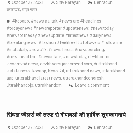
October 27, 2021
Shiv Narayan
Dehradun
,
उत्तराखंड
,
ताज़ा खबर
#kooapp
,
#news aaj tak
,
#news are #headlines
#todaysnews #newsreporter #updatenews #newstoday
#newsoftheday #newsupdate #latestnews #dailynews
#breakingnews . #fashion #feelitreelit #followers #followme
#instadaily
,
#news18
,
#news1india
,
#newsbereking
,
#newshead line
,
#newsstate
,
#newstoday
,
devbhoomi
jansamvad news
,
devbhoomi jansamvad.com
,
duttrakhand
lestate news
,
kooapp
,
News 24
,
uttarakhand news
,
utterakhand
aap
,
utterakhand latest news
,
utterakhandcongresh
,
Uttrakhandbjp
,
uttrakhandcm
Leave a comment
सिंघल ज्वैलर्स की तरफ से दीपावली की हार्दिक शुभकामनाये
October 27, 2021
Shiv Narayan
Dehradun
,