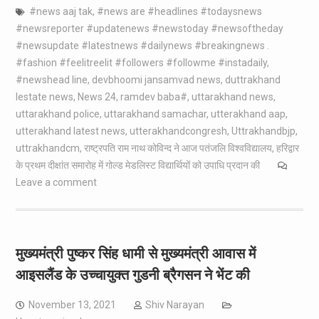
#news aaj tak
,
#news are #headlines #todaysnews
#newsreporter #updatenews #newstoday #newsoftheday
#newsupdate #latestnews #dailynews #breakingnews .
#fashion #feelitreelit #followers #followme #instadaily
,
#newshead line
,
devbhoomi jansamvad news
,
duttrakhand
lestate news
,
News 24
,
ramdev baba#
,
uttarakhand news
,
uttarakhand police
,
uttarakhand samachar
,
utterakhand aap
,
utterakhand latest news
,
utterakhandcongresh
,
Uttrakhandbjp
,
uttrakhandcm
,
राष्ट्रपति राम नाथ कोविन्द ने आज पतंजलि विश्वविद्यालय
,
हरिद्वार
के प्रथम दीक्षांत समारोह में गोल्ड मेडलिस्ट विद्यार्थियों को उपाधि प्रदान की
Leave a comment
मुख्यमंत्री पुष्कर सिंह धामी से मुख्यमंत्री आवास में
आइसलैंड के उच्चायुक्त गुडनी ब्रैगसन ने भेंट की
November 13, 2021
Shiv Narayan