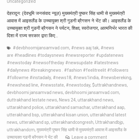
Uncategorized
देहरादून: (देवभूमि जनसंवाद न्यूज़) मुख्यमंत्री पुष्कर सिंह धामी से मुख्यमंत्री
आवास में आइसलैंड के उच्चायुक्त श्री गुडनी ब्रैगसन ने भेंट की। आइसलैंड के
उच्चायुक्त श्री गुडनी ब्रैगसन ने पर्यटन, शिक्षा, स्वरोजगार, आत्मनिर्भर भारत की
दिशा में राज्य सरकार द्वारा किए…
#devbhoomijansamvad.com
,
#news aaj tak
,
#news
are #headlines #todaysnews #newsreporter #updatenews
#newstoday #newsoftheday #newsupdate #latestnews
#dailynews #breakingnews . #fashion #feelitreelit #followers
#followme #instadaily
,
#news18
,
#news1india
,
#newsbereking
,
#newshead line
,
#newsstate
,
#newstoday
,
$uttrakhandnews
,
devbhoomi jansamvad news
,
devbhoomi jansamvad.com
,
duttrakhand lestate news
,
News 24
,
uttarakhand news
,
uttarakhand police
,
uttarakhand samachar
,
utterakhand aap
,
utterakhand bsp
,
utterakhand kisan union
,
utterakhand latest
news
,
utterakhand sp
,
utterakhandcongresh
,
Uttrakhandbjp
,
uttrakhandcm
,
मुख्यमंत्री पुष्कर सिंह धामी से मुख्यमंत्री आवास में आइसलैंड के
उच्चायुक्त गुडनी ब्रैगसन ने भेंट की
Leave a comment