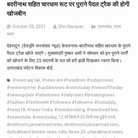
बदरीनाथ सहित चारधाम रूट पर पुराने पैदल ट्रैक की होगी
खोजबीन
October 25, 2021
Shiv Narayan
उत्तराखंड
,
ताज़ा
खबर
देहरादून: (देवभूमि जनसंवाद न्यूज़) केदारनाथ-बदरीनाथ सहित चारधाम के पुराने
पैदल ट्रैक खोजे जाएंगे। मुख्यमंत्री पुष्कर धामी ने सोमवार को इन पुराने मार्गों
को खोजने के लिए 25 सदस्यों के दल को हरी झंडी दिखाकर रवाना किया।
उत्तराखंड पर्यटन विकास बोर्ड…
#news aaj tak
,
#news are #headlines #todaysnews
#newsreporter #updatenews #newstoday #newsoftheday
#newsupdate #latestnews #dailynews #breakingnews .
#fashion #feelitreelit #followers #followme #instadaily
,
#news18
,
#news1india
,
#newsbereking
,
#newshead line
,
#newsstate
,
#newstoday
,
12 सौ किमी में 50 दिनों तक ढूढ़ेंगे रास्ते
,
devbhoomi jansamvad news
,
devbhoomi jansamvad.com
,
duttrakhand lestate news
,
ndtv
,
News 24
,
uttarakhand news
,