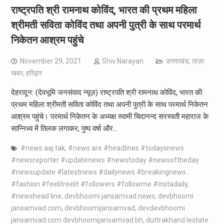
राष्ट्रपति श्री रामनाथ कोविंद, भारत की प्रथम महिला
श्रीमती सविता कोविंद तथा अपनी पुत्री के साथ परमार्थ
निकेतन आश्रम पहुंचे
November 29, 2021
Shiv Narayan
उत्तराखंड
,
ताज़ा
खबर
,
हरिद्वार
देहरादून: (देवभूमि जनसंवाद न्यूज़) राष्ट्रपति श्री रामनाथ कोविंद, भारत की
प्रथम महिला श्रीमती सविता कोविंद तथा अपनी पुत्री के साथ परमार्थ निकेतन
आश्रम पहुंचे। परमार्थ निकेतन के अध्यक्ष स्वामी चिदानन्द सरस्वती महाराज के
सान्निध्य में तिलक लगाकर, पुष्प वर्षा और…
#news aaj tak
,
#news are #headlines #todaysnews
#newsreporter #updatenews #newstoday #newsoftheday
#newsupdate #latestnews #dailynews #breakingnews .
#fashion #feelitreelit #followers #followme #instadaily
,
#newshead line
,
devbhoomi jansamvad news
,
devbhoomi
jansamvad.com
,
devbhoomijansamvad
,
devdevbhoomi
jansamvad.com devbhoomijansamvad bh
,
duttrakhand lestate