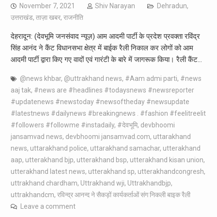
November 7, 2021
Shiv Narayan
Dehradun
,
उत्तराखंड
,
ताज़ा खबर
,
राजनीति
देहरादून: (देवभूमि जनसंवाद न्यूज़) आम आदमी पार्टी के प्रदेश प्रवक्ता रविंद्र
सिंह आनंद ने कैंट विधानसभा क्षेत्र में बाईक रैली निकाल कर लोगों को आम
आदमी पार्टी द्वारा किए गए वादों एवं गारंटी के बारे में जागरूक किया। रैली कैंट…
@news khbar
,
@uttrakhand news
,
#Aam admi parti
,
#news
aaj tak
,
#news are #headlines #todaysnews #newsreporter
#updatenews #newstoday #newsoftheday #newsupdate
#latestnews #dailynews #breakingnews . #fashion #feelitreelit
#followers #followme #instadaily
,
#देवभूमि
,
devbhoomi
jansamvad news
,
devbhoomi jansamvad.com
,
uttarakhand
news
,
uttarakhand police
,
uttarakhand samachar
,
utterakhand
aap
,
utterakhand bjp
,
utterakhand bsp
,
utterakhand kisan union
,
utterakhand latest news
,
utterakhand sp
,
utterakhandcongresh
,
uttrakhand chardham
,
Uttrakhand wji
,
Uttrakhandbjp
,
uttrakhandcm
,
रविन्द्र आनन्द ने सैकड़ों कार्यकर्ताओं संग निकली बाइक रैली
Leave a comment