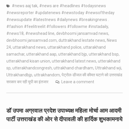
#news aaj tak
,
#news are #headlines #todaysnews
#newsreporter #updatenews #newstoday #newsoftheday
#newsupdate #latestnews #dailynews #breakingnews .
#fashion #feelitreelit #followers #followme #instadaily
,
#news18
,
#newshead line
,
devbhoomi jansamvad news
,
devbhoomi jansamvad.com
,
duttrakhand lestate news
,
News
24
,
uttarakhand news
,
uttarakhand police
,
uttarakhand
samachar
,
utterakhand aap
,
utterakhand bjp
,
utterakhand bsp
,
utterakhand kisan union
,
utterakhand latest news
,
utterakhand
sp
,
utterakhandcongresh
,
uttrakhand chardham
,
Uttrakhand wji
,
Uttrakhandbjp
,
uttrakhandcm
,
पेट्रोल-डीजल की कीमत घटाने को उत्तराखंड
सरकार कर रही यूपी का इंतजार
Leave a comment
डॉ उपमा अग्रवाल प्रदेश उपाध्यक्ष महिला मोर्चा आम आदमी
पार्टी उत्तराखंड की ओर से दीपावली की हार्दिक शुभकामनाये