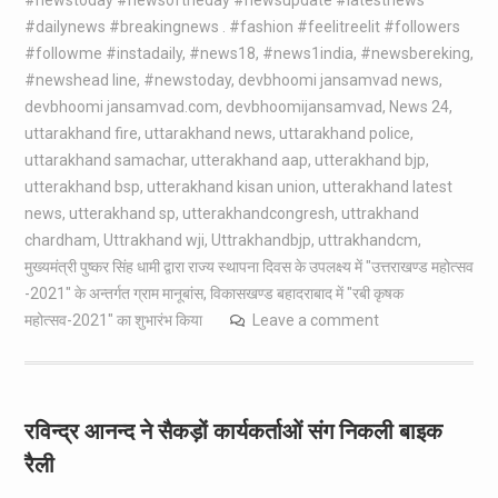
#dailynews #breakingnews . #fashion #feelitreelit #followers
#followme #instadaily
,
#news18
,
#news1india
,
#newsbereking
,
#newshead line
,
#newstoday
,
devbhoomi jansamvad news
,
devbhoomi jansamvad.com
,
devbhoomijansamvad
,
News 24
,
uttarakhand fire
,
uttarakhand news
,
uttarakhand police
,
uttarakhand samachar
,
utterakhand aap
,
utterakhand bjp
,
utterakhand bsp
,
utterakhand kisan union
,
utterakhand latest
news
,
utterakhand sp
,
utterakhandcongresh
,
uttrakhand
chardham
,
Uttrakhand wji
,
Uttrakhandbjp
,
uttrakhandcm
,
मुख्यमंत्री पुष्कर सिंह धामी द्वारा राज्य स्थापना दिवस के उपलक्ष्य में "उत्तराखण्ड महोत्सव
-2021" के अन्तर्गत ग्राम मानूबांस
,
विकासखण्ड बहादराबाद में "रबी कृषक
महोत्सव-2021" का शुभारंभ किया
Leave a comment
रविन्द्र आनन्द ने सैकड़ों कार्यकर्ताओं संग निकली बाइक
रैली