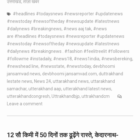
उत्तराखंड
,
ताज़ा खबर
#headlines #todaysnews #newsreporter #updatenews
#newstoday #newsoftheday #newsupdate #latestnews
#dailynews #breakingnews
,
#news aaj tak
,
#news
are #headlines #todaysnews #newsreporter #updatenews
#newstoday #newsoftheday #newsupdate #latestnews
#dailynews #breakingnews . #fashion #feelitreelit #followers
#followme #instadaily
,
#news18
,
#news1india
,
#newsbereking
,
#newshead line
,
#newsstate
,
#newstoday
,
devbhoomi
jansamvad news
,
devbhoomi jansamvad.com
,
duttrakhand
lestate news
,
News 24
,
uttarakhand news
,
uttarakhand
samachar
,
utterakhand aap
,
utterakhand latest news
,
utterakhandcongresh
,
Uttrakhandbjp
,
uttrakhandcm
Leave a comment
12 सौ किमी में 50 दिनों तक ढूढ़ेंगे रास्ते, केदारनाथ-