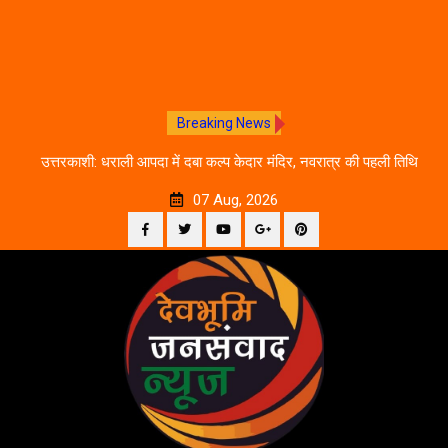
Breaking News
चलने
उत्तरकाशी: धराली आपदा में दबा कल्प केदार मंदिर, नवरात्र की पहली तिथि
द
से शुरू होगी प्राचीन धरोहर की खोज
07 Aug, 2026
Facebook
Twitter
YouTube
Plus
Pinterest
Skip
Google
to
content