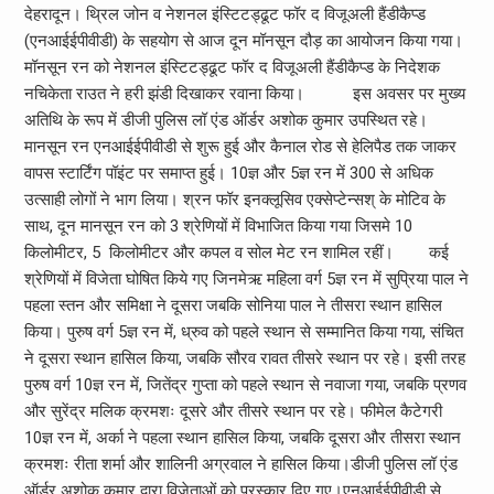
देहरादून। थ्रिल जोन व नेशनल इंस्टिटड्ढूट फॉर द विजूअली हैंडीकैप्ड
(एनआईईपीवीडी) के सहयोग से आज दून मॉनसून दौड़ का आयोजन किया गया।
मॉनसून रन को नेशनल इंस्टिटड्ढूट फॉर द विजूअली हैंडीकैप्ड के निदेशक
नचिकेता राउत ने हरी झंडी दिखाकर रवाना किया। इस अवसर पर मुख्य
अतिथि के रूप में डीजी पुलिस लॉ एंड ऑर्डर अशोक कुमार उपस्थित रहे।
मानसून रन एनआईईपीवीडी से शुरू हुई और कैनाल रोड से हेलिपैड तक जाकर
वापस स्टार्टिंग पॉइंट पर समाप्त हुई। 10ज्ञ और 5ज्ञ रन में 300 से अधिक
उत्साही लोगों ने भाग लिया। श्रन फॉर इनक्लूसिव एक्सेप्टेन्सश् के मोटिव के
साथ, दून मानसून रन को 3 श्रेणियों में विभाजित किया गया जिसमे 10
किलोमीटर, 5 किलोमीटर और कपल व सोल मेट रन शामिल रहीं। कई
श्रेणियों में विजेता घोषित किये गए जिनमेऋ महिला वर्ग 5ज्ञ रन में सुप्रिया पाल ने
पहला स्तन और समिक्षा ने दूसरा जबकि सोनिया पाल ने तीसरा स्थान हासिल
किया। पुरुष वर्ग 5ज्ञ रन में, ध्रुव को पहले स्थान से सम्मानित किया गया, संचित
ने दूसरा स्थान हासिल किया, जबकि सौरव रावत तीसरे स्थान पर रहे। इसी तरह
पुरुष वर्ग 10ज्ञ रन में, जितेंद्र गुप्ता को पहले स्थान से नवाजा गया, जबकि प्रणव
और सुरेंद्र मलिक क्रमशः दूसरे और तीसरे स्थान पर रहे। फीमेल कैटेगरी
10ज्ञ रन में, अर्का ने पहला स्थान हासिल किया, जबकि दूसरा और तीसरा स्थान
क्रमशः रीता शर्मा और शालिनी अग्रवाल ने हासिल किया।डीजी पुलिस लॉ एंड
ऑर्डर अशोक कुमार द्वारा विजेताओं को पुरस्कार दिए गए।एनआईईपीवीडी से